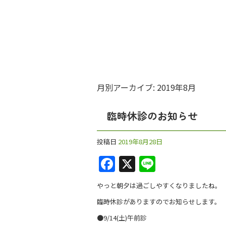
月別アーカイブ:
2019年8月
臨時休診のお知らせ
投稿日
2019年8月28日
F
X
Li
a
n
やっと朝夕は過ごしやすくなりましたね。
c
e
臨時休診がありますのでお知らせします。
e
●9/14(土)午前診