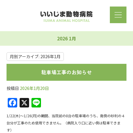
2026 1月
月別アーカイブ:
2026年1月
駐車場工事のお知らせ
投稿日
2026年1月20日
F
X
Li
a
n
1/22(木)～1/26(月)の期間、当院前の8台の駐車場のうち、南側の砂利の４
c
e
台分が工事のため使用できません。（病院入り口に近い側は駐車できま
e
す）