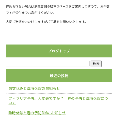
b
停められない場合は病院裏側の駐車スペースをご案内しますので、お手数
o
ですが受付までお声がけください。
o
大変ご迷惑をおかけしますがご了承をお願いいたします。
k
ブログトップ
最近の投稿
お盆休みと臨時休診のお知らせ
フィラリア予防、大丈夫ですか？ 春の予防と臨時休診につ
いて
臨時休診と春の予防DMのお知らせ