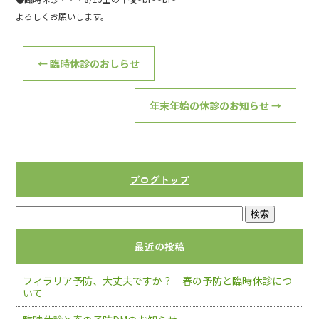
o
よろしくお願いします。
o
k
←
臨時休診のおしらせ
年末年始の休診のお知らせ
→
ブログトップ
最近の投稿
フィラリア予防、大丈夫ですか？ 春の予防と臨時休診につ
いて