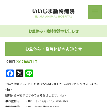
お盆休み・臨時休診のお知らせ
お盆休み・臨時休診のお知らせ
投稿日
2017年8月1日
F
X
Li
a
n
今年も猛暑です。ヒトも動物も体調を崩しがちなので気をつけましょう。
c
e
<br>
e
臨時休診がありますのでお知らせします。<br>
b
●お盆休み・・・8/13日・14月・15火<br><br>
●臨時休診・・・8/19土の午後<br><br>