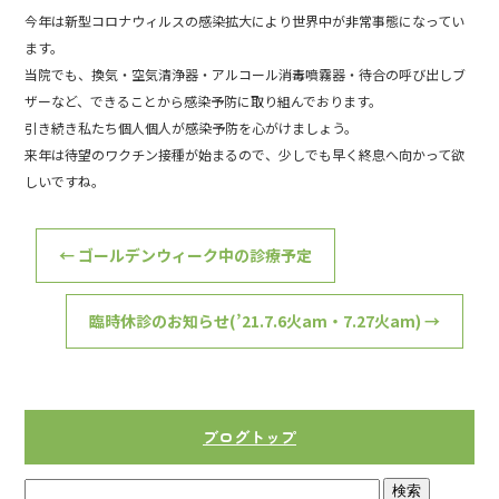
o
今年は新型コロナウィルスの感染拡大により世界中が非常事態になってい
o
ます。
当院でも、換気・空気清浄器・アルコール消毒噴霧器・待合の呼び出しブ
k
ザーなど、できることから感染予防に取り組んでおります。
引き続き私たち個人個人が感染予防を心がけましょう。
来年は待望のワクチン接種が始まるので、少しでも早く終息へ向かって欲
しいですね。
←
ゴールデンウィーク中の診療予定
臨時休診のお知らせ(’21.7.6火am・7.27火am)
→
ブログトップ