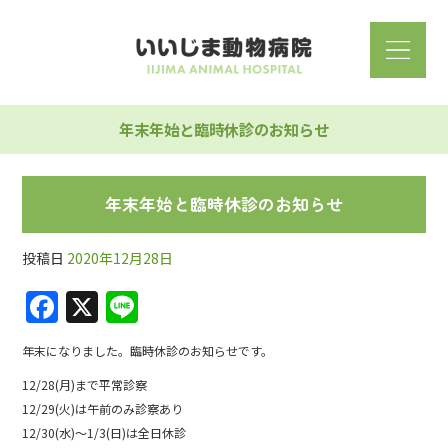
年末年始と臨時休診のお知らせ
年末年始と臨時休診のお知らせ
投稿日
2020年12月28日
F
X
Li
a
n
年末になりました。臨時休診のお知らせです。
c
e
12/28(月)まで平常診察
e
12/29(火)は午前のみ診察あり
b
12/30(水)～1/3(日)は全日休診