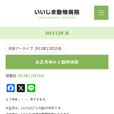
2013 12月 25
日別アーカイブ:
2013年12月25日
お正月休みと臨時休診
投稿日
2013年12月25日
F
X
Li
a
n
もう年末・・・。早すぎます。
c
e
お正月は、12/31(火)‾1/3(金)が休診です。
e
その後は、1/11(土)午後が臨時休診になります。