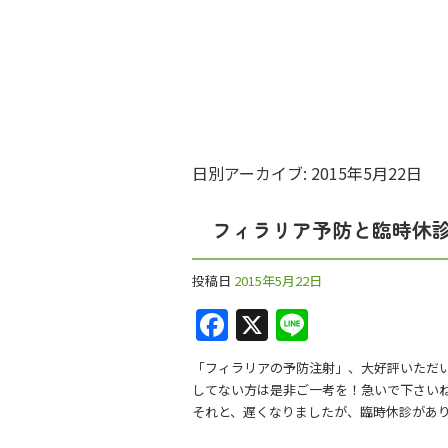
日別アーカイブ:
2015年5月22日
フィラリア予防と臨時休
投稿日
2015年5月22日
F
X
Li
a
n
「フィラリアの予防注射」、大好評いただ
c
e
してない方は是非ご一考を！急いで下さい
e
それと、遅くなりましたが、臨時休診があります