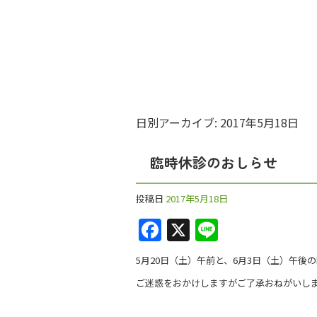
日別アーカイブ:
2017年5月18日
臨時休診のおしらせ
投稿日
2017年5月18日
F
X
Li
a
n
5月20日（土）午前と、6月3日（土）午後
c
e
ご迷惑をおかけしますがご了承おねがいし
e